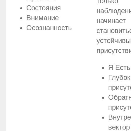
только
Состояния
наблюден
Внимание
начинает
Осознанность
становить
устойчив
присутств
Я Есть
Глубок
присут
Обрат
присут
Внутре
вектор