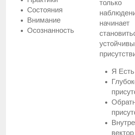
только
Состояния
наблюден
Внимание
начинает
Осознанность
становить
устойчив
присутств
Я Есть
Глубок
присут
Обрат
присут
Внутре
вектор