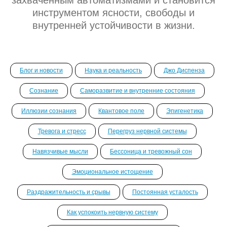
захваченным автоматизмами и становится
инструментом ясности, свободы и
внутренней устойчивости в жизни.
Блог и новости
Наука и реальность
Джо Диспенза
Сознание
Саморазвитие и внутренние состояния
Иллюзии сознания
Квантовое поле
Эпигенетика
Тревога и стресс
Перегруз нервной системы
Навязчивые мысли
Бессоница и тревожный сон
Эмоциональное истощение
Раздражительность и срывы
Постоянная усталость
Как успокоить нервную систему