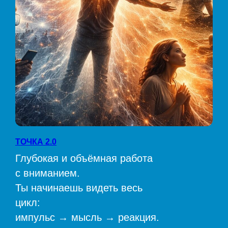
ТОЧКА 2.0
Глубокая и объёмная работа
с вниманием.
Ты начинаешь видеть весь
цикл:
импульс → мысль → реакция.