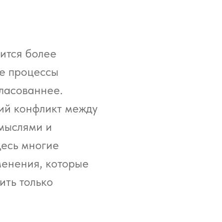
ится более
ие процессы
ласованнее.
ий конфликт между
мыслями и
десь многие
менения, которые
ить только