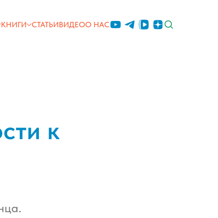
КНИГИ
СТАТЬИ
ВИДЕО
О НАС
сти к
нца.