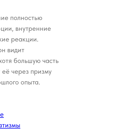
ние полностью
оции, внутренние
кие реакции.
он видит
хотя большую часть
 её через призму
ошлого опыта.
ие
матизмы