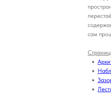
простра
перестаё
содержа
сам проц
Страниц
Архи
Набл
Зазо
Лест