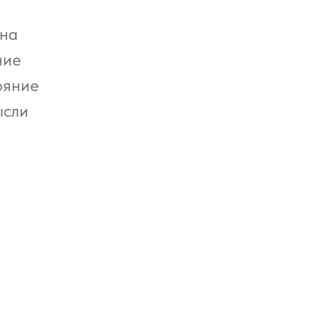
 на
ние
ояние
ысли