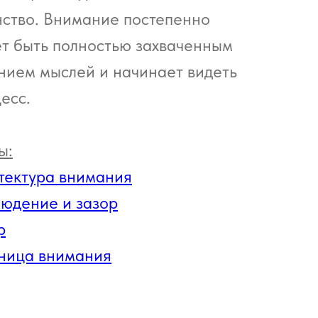
нство. Внимание постепенно
т быть полностью захваченным
нием мыслей и начинает видеть
есс.
ы:
тектура внимания
юдение и зазор
р
ница внимания