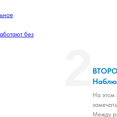
льное
работают без
2
ВТОР
Наблю
На этом 
замечать
Между р