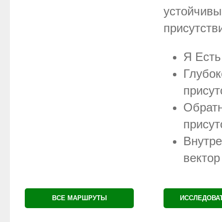
устойчив
присутств
Я Есть
Глубок
присут
Обрат
присут
Внутре
вектор
ВСЕ МАРШРУТЫ
ИССЛЕДОВА