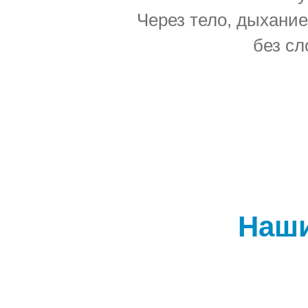
Через тело, дыхани
без сл
Наши