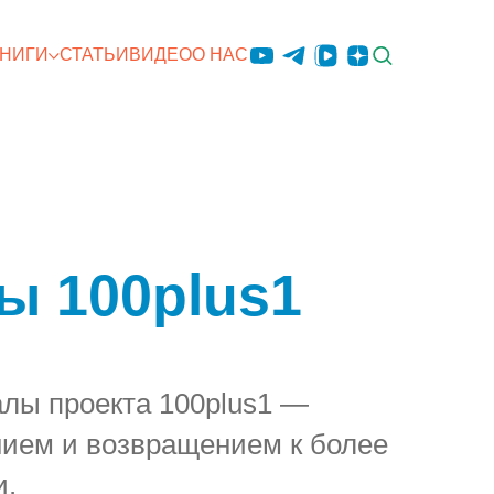
КНИГИ
СТАТЬИ
ВИДЕО
О НАС
ы 100plus1
алы проекта 100plus1 —
нием и возвращением к более
и.