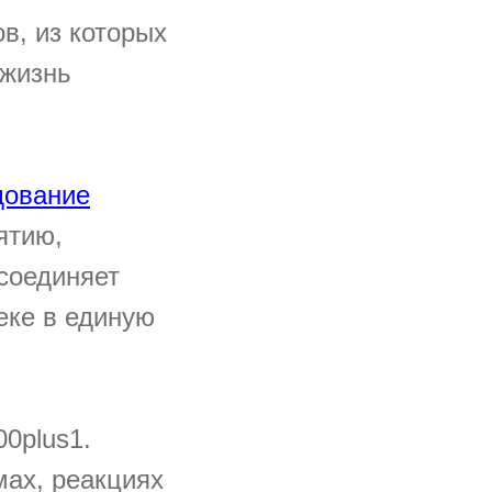
в, из которых
 жизнь
дование
ятию,
соединяет
еке в единую
0plus1.
мах, реакциях