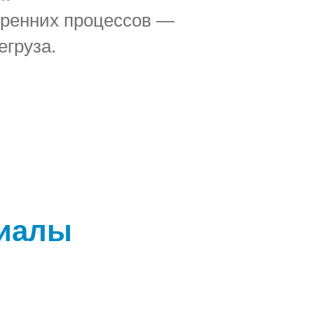
тренних процессов —
егруза.
риалы