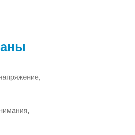
заны
напряжение,
нимания,