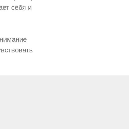
ает себя и
внимание
увствовать