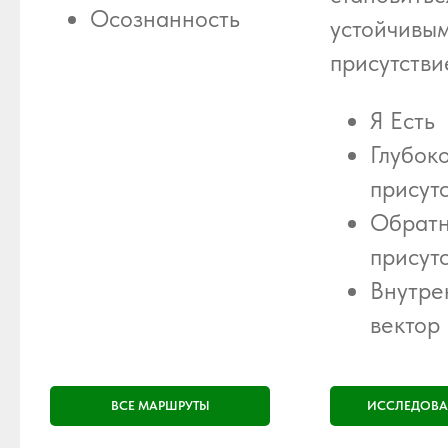
Осознанность
устойчивы
присутстви
Я Есть
Глубок
присут
Обрат
присут
Внутре
вектор
ВСЕ МАРШРУТЫ
ИССЛЕДОВА