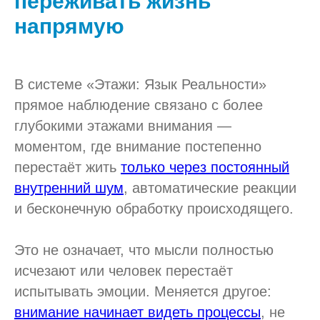
переживать жизнь
напрямую
В системе «Этажи: Язык Реальности»
прямое наблюдение связано с более
глубокими этажами внимания —
моментом, где внимание постепенно
перестаёт жить
только через постоянный
внутренний шум
, автоматические реакции
и бесконечную обработку происходящего.
Это не означает, что мысли полностью
исчезают или человек перестаёт
испытывать эмоции. Меняется другое:
внимание начинает видеть процессы
, не