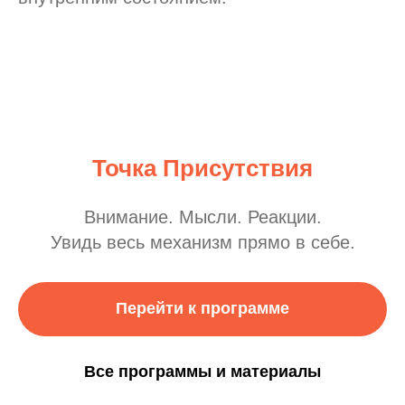
Точка Присутствия
Внимание. Мысли. Реакции.
Увидь весь механизм прямо в себе.
Перейти к программе
Все программы и материалы