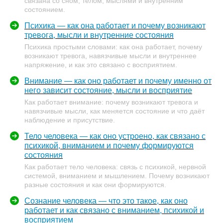
связана со сном, телом, мыслями и внутренним
состоянием.
Психика — как она работает и почему возникают
тревога, мысли и внутренние состояния
Психика простыми словами: как она работает, почему
возникают тревога, навязчивые мысли и внутреннее
напряжение, и как это связано с восприятием.
Внимание — как оно работает и почему именно от
него зависит состояние, мысли и восприятие
Как работает внимание: почему возникают тревога и
навязчивые мысли, как меняется состояние и что даёт
наблюдение и присутствие.
Тело человека — как оно устроено, как связано с
психикой, вниманием и почему формируются
состояния
Как работает тело человека: связь с психикой, нервной
системой, вниманием и мышлением. Почему возникают
разные состояния и как они формируются.
Сознание человека — что это такое, как оно
работает и как связано с вниманием, психикой и
восприятием