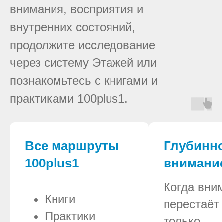
внимания, восприятия и
внутренних состояний,
продолжите исследование
через систему Этажей или
познакомьтесь с книгами и
практиками 100plus1.
Все маршруты
Глубинн
100plus1
внимани
Когда вни
Книги
перестаёт
Практики
только