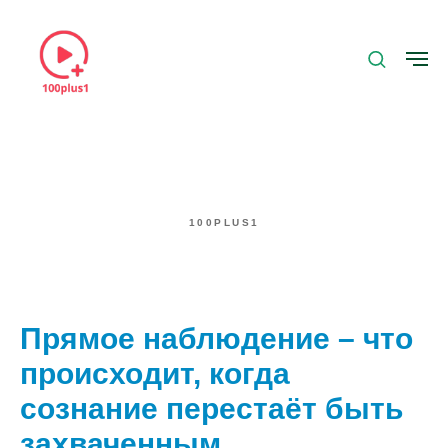
100PLUS1
Прямое наблюдение – что
происходит, когда
сознание перестаёт быть
захваченным