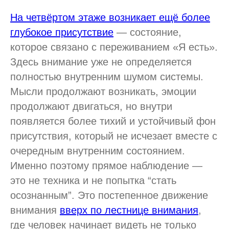
На четвёртом этаже возникает ещё более
глубокое присутствие
— состояние,
которое связано с переживанием «Я есть».
Здесь внимание уже не определяется
полностью внутренним шумом системы.
Мысли продолжают возникать, эмоции
продолжают двигаться, но внутри
появляется более тихий и устойчивый фон
присутствия, который не исчезает вместе с
очередным внутренним состоянием.
Именно поэтому прямое наблюдение —
это не техника и не попытка “стать
осознанным”. Это постепенное движение
внимания
вверх по лестнице внимания
,
где человек начинает видеть не только