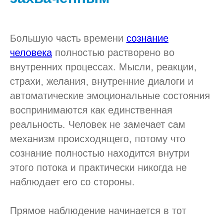
Большую часть времени
сознание
человека
полностью растворено во
внутренних процессах. Мысли, реакции,
страхи, желания, внутренние диалоги и
автоматические эмоциональные состояния
воспринимаются как единственная
реальность. Человек не замечает сам
механизм происходящего, потому что
сознание полностью находится внутри
этого потока и практически никогда не
наблюдает его со стороны.
Прямое наблюдение начинается в тот