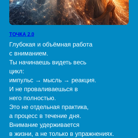
ТОЧКА 2.0
Глубокая и объёмная работа
с вниманием.
Ты начинаешь видеть весь
цикл:
импульс → мысль → реакция.
И не проваливаешься в
него полностью.
Это не отдельная практика,
а процесс в течение дня.
Внимание удерживается
в жизни, а не только в упражнениях.