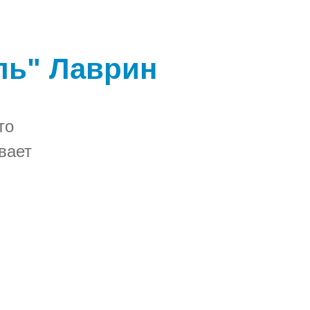
ль" Лаврин
то
вает