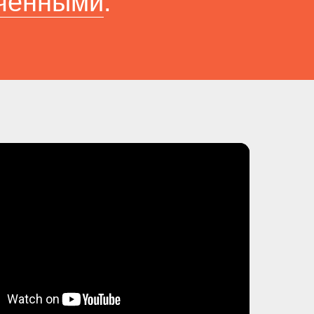
еченными
.