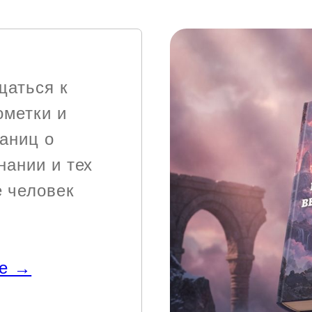
щаться к
ометки и
раниц о
нании и тех
е человек
ге →