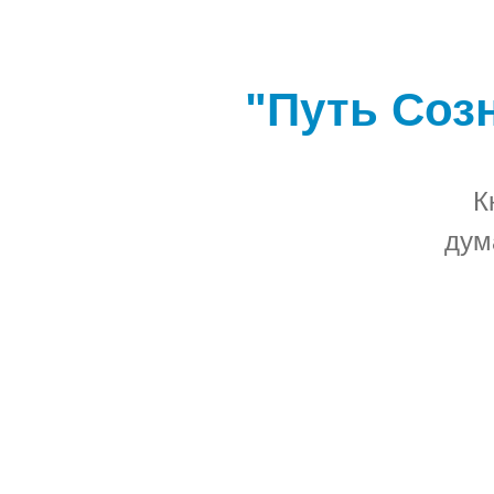
"Путь Соз
К
дум