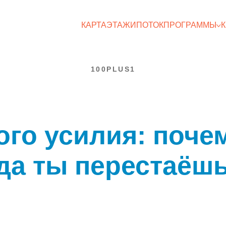
КАРТА
ЭТАЖИ
ПОТОК
ПРОГРАММЫ
100PLUS1
ого усилия: поче
да ты перестаёшь