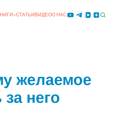
КНИГИ
СТАТЬИ
ВИДЕО
О НАС
му желаемое
 за него