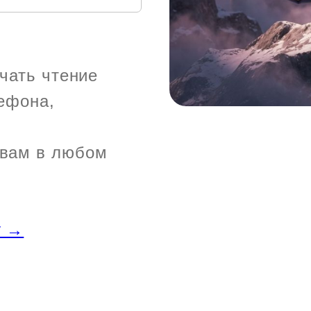
ачать чтение
лефона,
авам в любом
у →