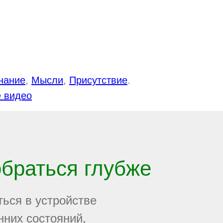
нание
,
Мысли
,
Присутствие
.
 видео
обраться глубже
ться в устройстве
нних состояний,