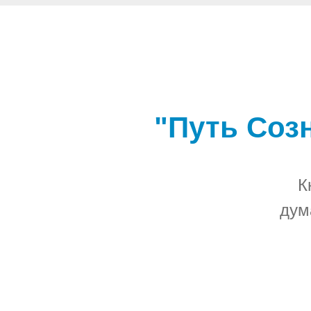
"Путь Соз
К
дум