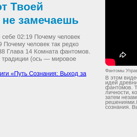
т Твоей
 не замечаешь
 себе 02:19 Почему человек
9 Почему человек так редко
38 Глава 14 Комната фантомов.
е традиции (ось — мировое
Фантомы Управ
ниги «Путь Сознания: Выход за
В этом виде
идей древни
фантомов. Т
личности, к
затем незам
решениями.
сознания. В