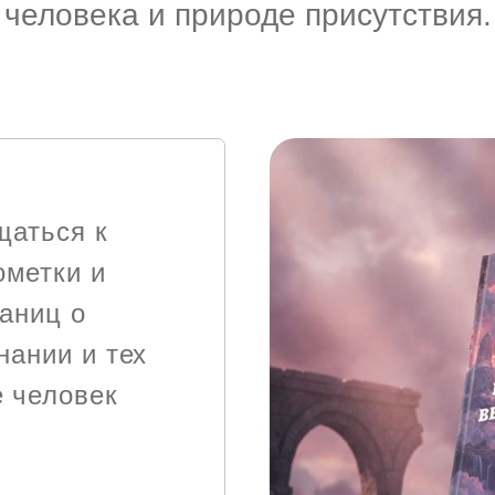
человека и природе присутствия.
щаться к
ометки и
раниц о
нании и тех
е человек