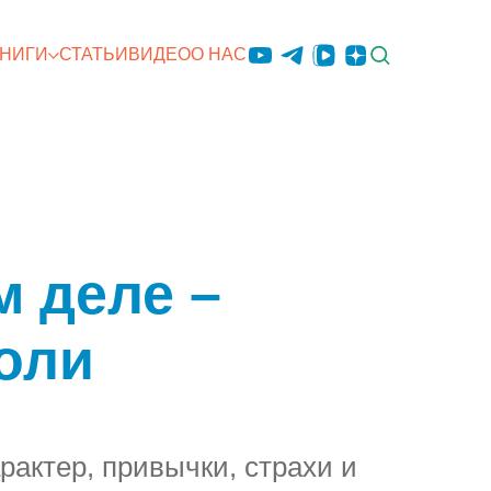
КНИГИ
СТАТЬИ
ВИДЕО
О НАС
м деле –
оли
рактер, привычки, страхи и