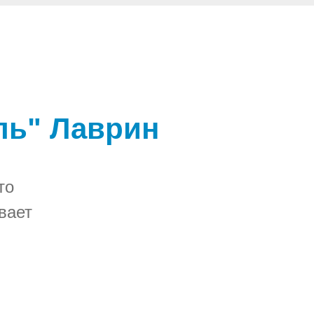
ль" Лаврин
то
вает