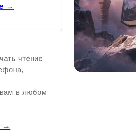
ге →
ачать чтение
лефона,
авам в любом
у →