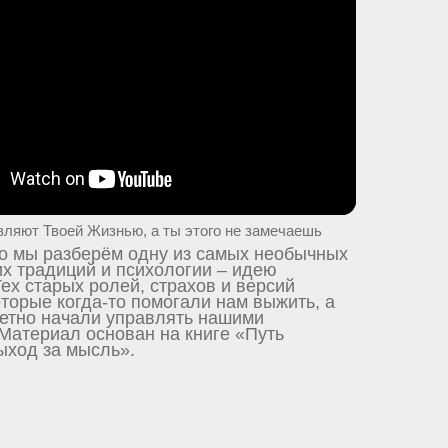
ляют Твоей Жизнью, а ты этого не замечаешь
о мы разберём одну из самых необычных
х традиций и психологии – идею
ех старых ролей, страхов и версий
оторые когда-то помогали нам выжить, а
етно начали управлять нашими
Материал основан на книге «Путь
ыход за мысль».