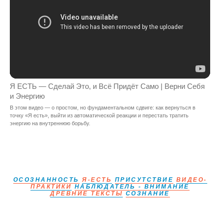
Я ЕСТЬ — Сделай Это, и Всё Придёт Само | Верни Себя
и Энергию
В этом видео — о простом, но фундаментальном сдвиге: как вернуться в
точку «Я есть», выйти из автоматической реакции и перестать тратить
энергию на внутреннюю борьбу.
ОСОЗНАННОСТЬ
Я-ЕСТЬ
ПРИСУТСТВИЕ
ВИДЕО-
ПРАКТИКИ
НАБЛЮДАТЕЛЬ - ВНИМАНИЕ
ДРЕВНИЕ ТЕКСТЫ
СОЗНАНИЕ