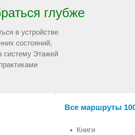
браться глубже
ться в устройстве
нних состояний,
з систему Этажей
 практиками
Все маршруты 100
Книги