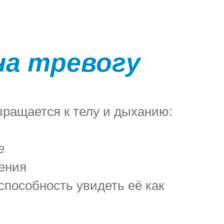
на тревогу
вращается к телу и дыханию:
е
ения
способность увидеть её как