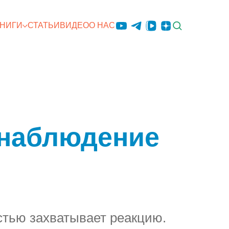
КНИГИ
СТАТЬИ
ВИДЕО
О НАС
к наблюдение
остью захватывает реакцию.