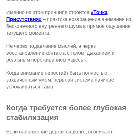
Именно на этом принципе строится
«Точка
Присутствия»
– практика возвращения внимания из
бесконечного внутреннего шума в прямое ощущение
текущего момента.
Не через подавление мыслей, а через
восстановление контакта с телом, дыханием и
реальным переживанием «здесь».
Когда внимание перестаёт быть полностью
захваченным умом, нервная система начинает
успокаиваться сама.
Когда требуется более глубокая
стабилизация
Если напряжение держится долго, возникают: