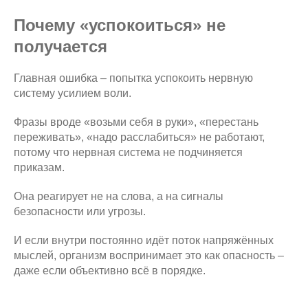
Почему «успокоиться» не
получается
Главная ошибка – попытка успокоить нервную
систему усилием воли.
Фразы вроде «возьми себя в руки», «перестань
переживать», «надо расслабиться» не работают,
потому что нервная система не подчиняется
приказам.
Она реагирует не на слова, а на сигналы
безопасности или угрозы.
И если внутри постоянно идёт поток напряжённых
мыслей, организм воспринимает это как опасность –
даже если объективно всё в порядке.