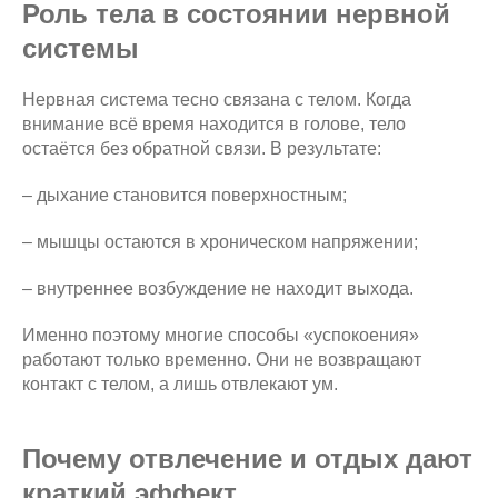
Роль тела в состоянии нервной
системы
Нервная система тесно связана с телом. Когда
внимание всё время находится в голове, тело
остаётся без обратной связи. В результате:
– дыхание становится поверхностным;
– мышцы остаются в хроническом напряжении;
– внутреннее возбуждение не находит выхода.
Именно поэтому многие способы «успокоения»
работают только временно. Они не возвращают
контакт с телом, а лишь отвлекают ум.
Почему отвлечение и отдых дают
краткий эффект