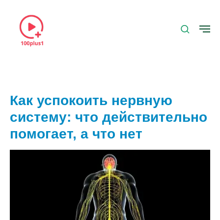
Как успокоить нервную
систему: что действительно
помогает, а что нет