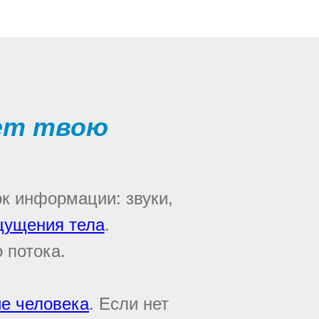
ет твою
ок информации: звуки,
ущения тела
.
 потока.
ие человека
. Если нет