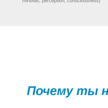
mindset, perception, consciousness)
Почему ты н