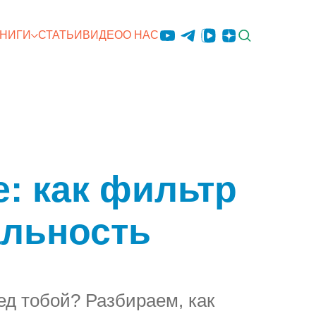
КНИГИ
СТАТЬИ
ВИДЕО
О НАС
е: как фильтр
альность
ед тобой? Разбираем, как