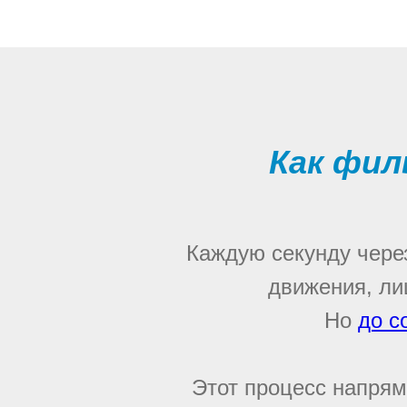
Как фи
Каждую секунду через
движения, ли
Но
до с
Этот процесс напрям