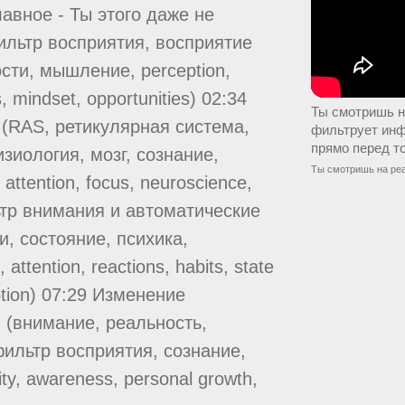
авное - Ты этого даже не
ильтр восприятия, восприятие
сти, мышление, perception,
, mindset, opportunities) 02:34
Ты смотришь н
(RAS, ретикулярная система,
фильтрует инф
прямо перед т
иология, мозг, сознание,
Ты смотришь на реа
 attention, focus, neuroscience,
ильтр внимания и автоматические
и, состояние, психика,
tention, reactions, habits, state
ption) 07:29 Изменение
 (внимание, реальность,
ильтр восприятия, сознание,
ity, awareness, personal growth,