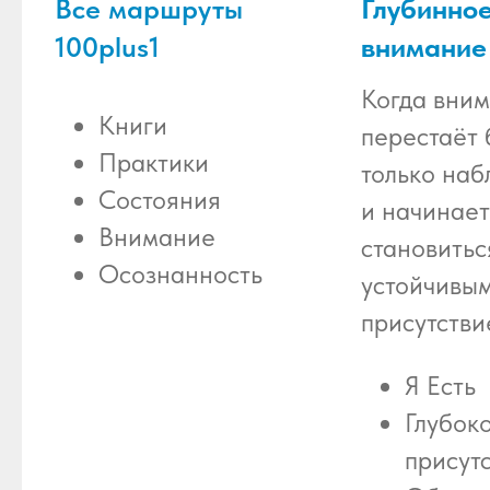
Все маршруты
Глубинно
100plus1
внимание
Когда вни
Книги
перестаёт 
Практики
только на
Состояния
и начинает
Внимание
становитьс
Осознанность
устойчивы
присутстви
Я Есть
Глубок
присут