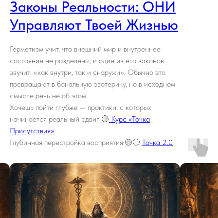
Законы Реальности: ОНИ
Управляют Твоей Жизнью
Герметизм учит, что внешний мир и внутреннее
состояние не разделены, и один из его законов
звучит: «как внутри, так и снаружи». Обычно это
превращают в банальную эзотерику, но в исходном
смысле речь не об этом.
Хочешь пойти глубже — практики, с которых
начинается реальный сдвиг 🔴
Курс «Точка
Присутствия»
Глубинная перестройка восприятия:🟡🔴
Точка 2.0