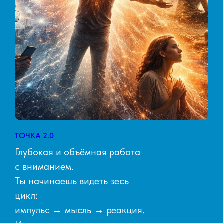
ТОЧКА 2.0
Глубокая и объёмная работа
с вниманием.
Ты начинаешь видеть весь
цикл:
импульс → мысль → реакция.