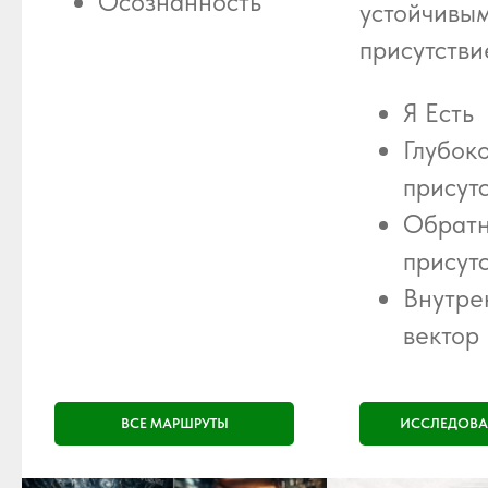
Осознанность
устойчивы
присутстви
Я Есть
Глубок
присут
Обрат
присут
Внутре
вектор
ВСЕ МАРШРУТЫ
ИССЛЕДОВА