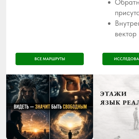
Обрат
присут
Внутре
вектор
ВСЕ МАРШРУТЫ
ИССЛЕДОВА