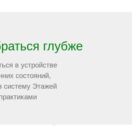
браться глубже
ться в устройстве
нних состояний,
з систему Этажей
 практиками