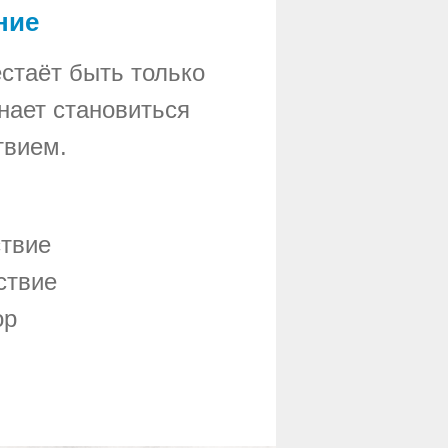
ние
стаёт быть только
нает становиться
твием.
ствие
ствие
ор