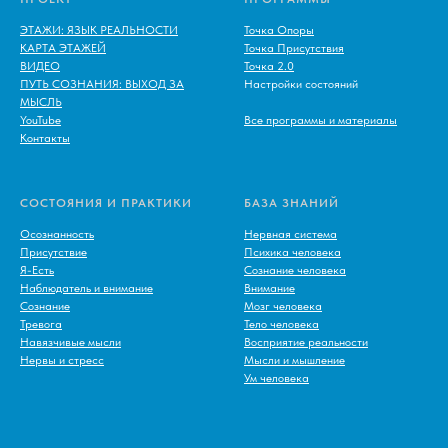
ЭТАЖИ: ЯЗЫК РЕАЛЬНОСТИ
Точка Опоры
КАРТА ЭТАЖЕЙ
Точка Присутствия
ВИДЕО
Точка 2.0
ПУТЬ СОЗНАНИЯ: ВЫХОД ЗА
Настройки состояний
МЫСЛЬ
YouTube
Все программы и материалы
Контакты
СОСТОЯНИЯ И ПРАКТИКИ
БАЗА ЗНАНИЙ
Осознанность
Нервная система
Присутствие
Психика человека
Я-Есть
Сознание человека
Наблюдатель и внимание
Внимание
Сознание
Мозг человека
Тревога
Тело человека
Навязчивые мысли
Восприятие реальности
Нервы и стресс
Мысли и мышление
Ум человека