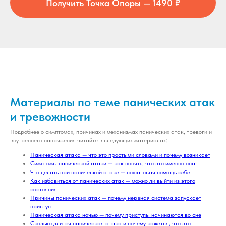
Получить Точка Опоры — 1490 ₽
Материалы по теме панических атак
и тревожности
Подробнее о симптомах, причинах и механизмах панических атак, тревоги и
внутреннего напряжения читайте в следующих материалах:
Паническая атака — что это простыми словами и почему возникает
Симптомы панической атаки — как понять, что это именно она
Что делать при панической атаке — пошаговая помощь себе
Как избавиться от панических атак — можно ли выйти из этого
состояния
Причины панических атак — почему нервная система запускает
приступ
Паническая атака ночью — почему приступы начинаются во сне
Сколько длится паническая атака и почему кажется, что это