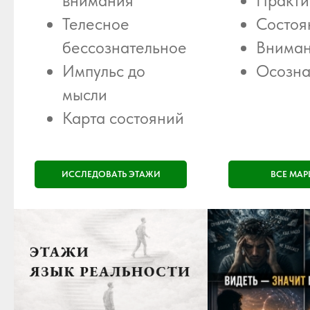
внимания
Практи
Телесное
Состоя
бессознательное
Внима
Импульс до
Осозна
мысли
Карта состояний
ИССЛЕДОВАТЬ ЭТАЖИ
ВСЕ МА