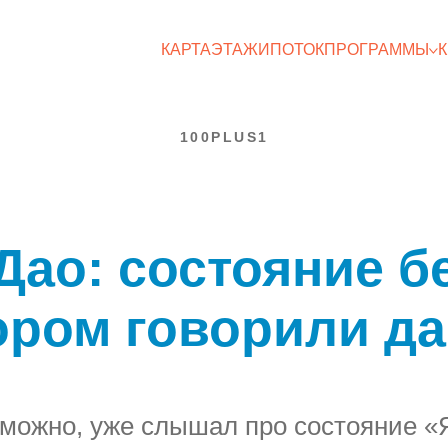
КАРТА
ЭТАЖИ
ПОТОК
ПРОГРАММЫ
100PLUS1
Дао: состояние б
ором говорили д
зможно, уже слышал про состояние «Я