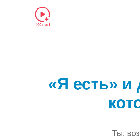
«Я есть» и 
кот
Ты, во