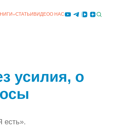
КНИГИ
СТАТЬИ
ВИДЕО
О НАС
ез усилия, о
аосы
 есть».