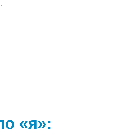
.
о «я»: