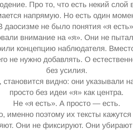
дение. Про то, что есть некий слой 
ается напрямую. Но есть один момен
В даосизме не было понятия «я есть»
али внимание на «я». Они не пытали
роили концепцию наблюдателя. Вместо
его не нужно добавлять. О естественн
без усилия.
, становится видно: они указывали н
просто без идеи «я» как центра.
Не «я есть». А просто — есть.
о, именно поэтому их тексты кажутся
яют. Они не фиксируют. Они убираю