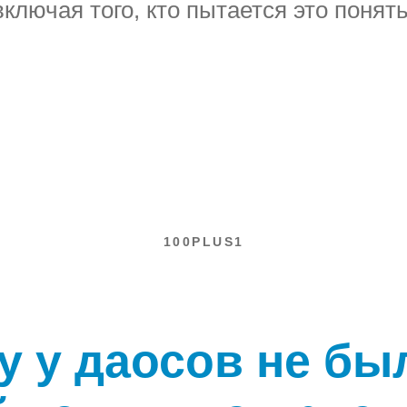
включая того, кто пытается это понять
100PLUS1
у у даосов не был