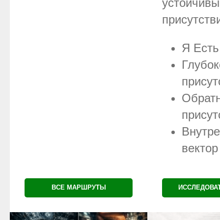
устойчив
присутств
Я Есть
Глубок
присут
Обрат
присут
Внутре
вектор
ВСЕ МАРШРУТЫ
ИССЛЕДОВА