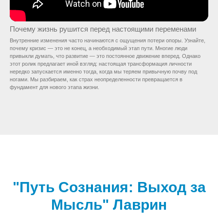
Почему жизнь рушится перед настоящими переменами
Внутренние изменения часто начинаются с ощущения потери опоры. Узнайте,
почему кризис — это не конец, а необходимый этап пути. Многие люди
привыкли думать, что развитие — это постоянное движение вперед. Однако
этот ролик предлагает иной взгляд: настоящая трансформация личности
нередко запускается именно тогда, когда мы теряем привычную почву под
ногами. Мы разбираем, как страх неопределенности превращается в
фундамент для нового этапа жизни.
"Путь Сознания: Выход за
Мысль" Лаврин