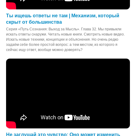
Ты ищешь ответы не там | Механизм, который
скрыт от большинства
Серия «Путь Сознания: Выход за Мысль». Глава 32. Мы привыкли
искать ответы снаружи. Читать новые книги. Смотреть новые видео.
Искать новые техники, концепции и объяснения. Но очень редко
задаём себе более простой вопрос: а тем местом, из которого я
сейчас ищу ответ, вообще можно доверять?
Не заглушай это чувство: Оно может изменить