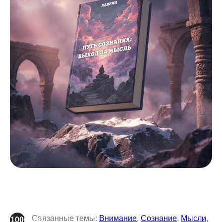
Связанные темы:
Внимание
,
Сознание
,
Мысли
,
100plus1