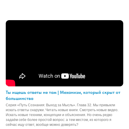
Ты ищешь ответы не там | Механизм, который скрыт от
большинства
Серия «Путь Сознания: Выход за Мысль». Глава 32. Мы привыкли
искать ответы снаружи. Читать новые книги. Смотреть новые видео.
Искать новые техники, концепции и объяснения. Но очень редко
задаём себе более простой вопрос: а тем местом, из которого я
сейчас ищу ответ, вообще можно доверять?