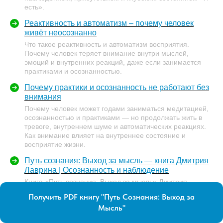
есть».
Реактивность и автоматизм – почему человек
живёт неосознанно
Что такое реактивность и автоматизм восприятия.
Почему человек теряет внимание внутри мыслей,
эмоций и внутренних реакций, даже если занимается
практиками и осознанностью.
Почему практики и осознанность не работают без
внимания
Почему человек может годами заниматься медитацией,
осознанностью и практиками — но продолжать жить в
тревоге, внутреннем шуме и автоматических реакциях.
Как внимание влияет на внутреннее состояние и
восприятие жизни.
Путь сознания: Выход за мысль — книга Дмитрия
Лаврина | Осознанность и наблюдение
Книга «Путь сознания: Выход за мысль» Дмитрия
Лаврина — о том, как выйти за пределы мышления,
Получить PDF книгу "Путь Сознания: Выход за
снизить внутреннее напряжение и открыть состояние
Мысль"
наблюдения и присутствия. Практический взгляд на
сознание, внимание и внутреннюю трансформацию.