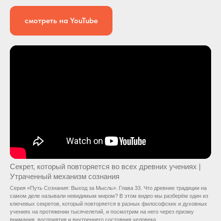
смотреть на YouTube
Секрет, который повторяется во всех древних учениях |
Утраченный механизм сознания
Серия «Путь Сознания: Выход за Мысль». Глава 33. Что древние традиции на
самом деле называли невидимым миром? В этом видео мы разберём один из
ключевых секретов, который повторяется в разных философских и духовных
учениях на протяжении тысячелетий, и посмотрим на него через призму
внимания, восприятия и внутреннего состояния человека.