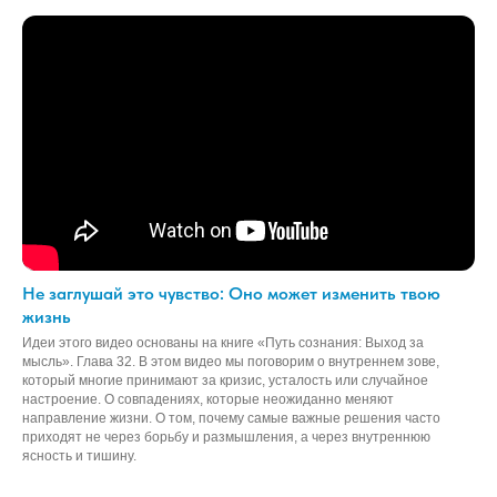
Не заглушай это чувство: Оно может изменить твою
жизнь
Идеи этого видео основаны на книге «Путь сознания: Выход за
мысль». Глава 32. В этом видео мы поговорим о внутреннем зове,
который многие принимают за кризис, усталость или случайное
настроение. О совпадениях, которые неожиданно меняют
направление жизни. О том, почему самые важные решения часто
приходят не через борьбу и размышления, а через внутреннюю
ясность и тишину.