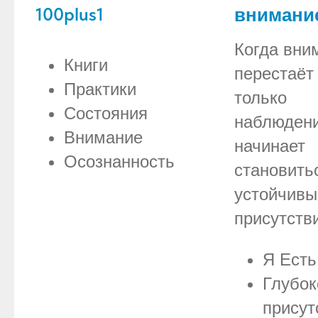
100plus1
внимани
Когда вни
Книги
перестаёт
Практики
только
Состояния
наблюден
Внимание
начинает
Осознанность
становить
устойчив
присутств
Я Есть
Глубок
присут