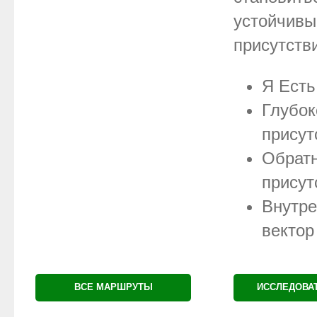
устойчив
присутств
Я Есть
Глубок
присут
Обрат
присут
Внутре
вектор
ВСЕ МАРШРУТЫ
ИССЛЕДОВА