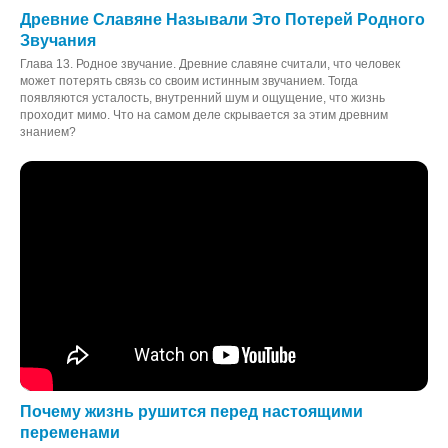
Древние Славяне Называли Это Потерей Родного
Звучания
Глава 13. Родное звучание. Древние славяне считали, что человек
может потерять связь со своим истинным звучанием. Тогда
появляются усталость, внутренний шум и ощущение, что жизнь
проходит мимо. Что на самом деле скрывается за этим древним
знанием?
Почему жизнь рушится перед настоящими
переменами