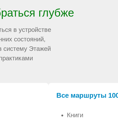
браться глубже
ться в устройстве
нних состояний,
з систему Этажей
 практиками
Все маршруты 100
Книги